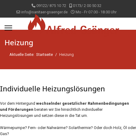
09122/ 875 10 72
0173/ 2 00 50 32
info@sanitaer-gsaenger.de
Mo - Fr 07.00 - 18.00 Uhr
Heizung
Aktuelle Seite:
Startseite
Heizung
Individuelle Heizungslösungen
Vor dem Hintergund
wechselnder gesetzlicher Rahmenbedingungen
und Förderungen
beraten wir Sie hinsichtlich individueller
Heizungslösungen und setzen diese in die Tat um.
Wärmepumpe? Fern- oder Nahwärme? Solarthermie? Oder doch Holz, Öl oder
Gas?