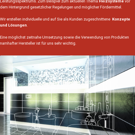
Leistungsspektrums. Zum Beispiel zum aktuellen Thema
Heizsysteme
vor
dem Hintergrund gesetzlicher Regelungen und möglicher Fördermittel.
Wir erstellen individuelle und auf Sie als Kunden zugeschnittene
Konzepte
und Lösungen
.
Eine möglichst zeitnahe Umsetzung sowie die Verwendung von Produkten
namhafter Hersteller ist für uns sehr wichtig.