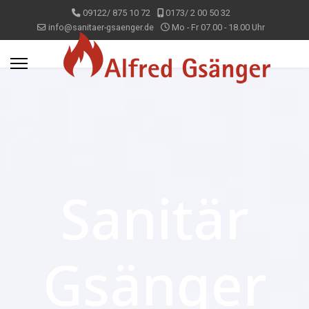
09122/ 875 10 72
0173/ 2 00 50 32
info@sanitaer-gsaenger.de
Mo - Fr 07.00 - 18.00 Uhr
Sanitär
Gsänger